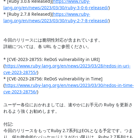
* [Ruby 3.0.6 Released](
https://www.ruby-
lang.org/en/news/2023/03/30/ruby-3-0-6-released/
)

* [Ruby 2.7.8 Released](
https://www.ruby-
lang.org/en/news/2023/03/30/ruby-2-7-8-released/
)

今回のリリースには脆弱性対応が含まれています。

詳細については、各 URL をご参照ください。

* [CVE-2023-28755: ReDoS vulnerability in URI]
(
https://www.ruby-lang.org/en/news/2023/03/28/redos-in-uri-
cve-2023-28755/
)

* [CVE-2023-28756: ReDoS vulnerability in Time]
(
https://www.ruby-lang.org/en/news/2023/03/30/redos-in-time-
cve-2023-28756/
)

ユーザー各位におかれましては、速やかにお手元の Ruby を更新さ
れるよう強くお勧めします。

付記:

今回のリリースをもってRuby 2.7系列はEOLとなる予定です。つま
り、何か致命的なパッケージミスがない限りは、Ruby 2.7系列はも