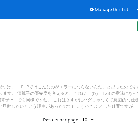
Manage this list
記述を見つけ、 「PHPではこんなのがエラーにならないんだ」と思ったのですが、
になります。 演算子の優先度を考えると、これは、 (!x) = 123 の意味
。単項演算子 + - でも同様ですね。 これはさすがにバグじゃなくて意図的な
 +(x = 123) と見做したいという理由があったのでしょうか？ ふとした疑問
Results per page: