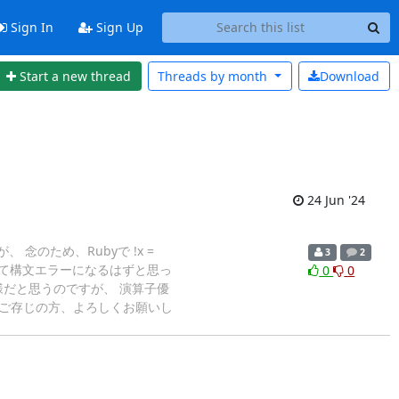
Sign In
Sign Up
Start a new thread
Threads by
month
Download
24 Jun '24
 念のため、Rubyで !x =
3
2
になって構文エラーになるはずと思っ
0
0
仕様だと思うのですが、 演算子優
ですが、ご存じの方、よろしくお願いし