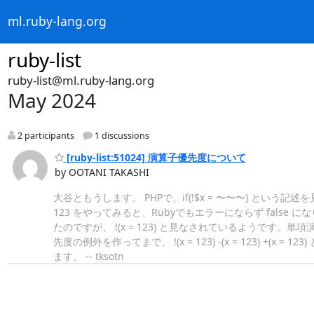
ml.ruby-lang.org
ruby-list
ruby-list@ml.ruby-lang.org
May 2024
2 participants
1 discussions
[ruby-list:51024] 演算子優先度について
by OOTANI TAKASHI
大谷ともうします。 PHPで、if(!$x = 〜〜〜) という
123 をやってみると、Rubyでもエラーにならず false 
たのですが、 !(x = 123) と見なされているようです
先度の例外を作ってまで、 !(x = 123) -(x = 123)
ます。 -- tksotn